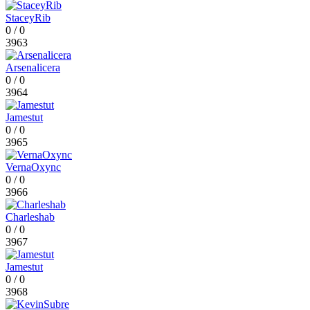
StaceyRib
0
/
0
3963
Arsenalicera
0
/
0
3964
Jamestut
0
/
0
3965
VernaOxync
0
/
0
3966
Charleshab
0
/
0
3967
Jamestut
0
/
0
3968