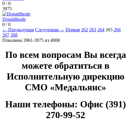
0
/
0
3975
Donaldheale
0
/
0
← Предыдущая
Следующая →
Первая
262
263
264
265
266
267
268
Показаны 3961-3975 из 4008
По всем вопросам Вы всегда
можете обратиться в
Исполнительную дирекцию
СМО «Медальянс»
Наши телефоны: Офис (391)
270-99-52