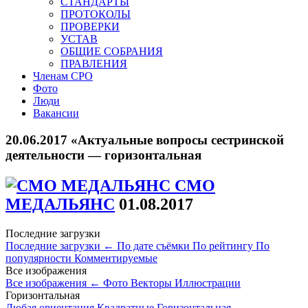
СТАНДАРТЫ
ПРОТОКОЛЫ
ПРОВЕРКИ
УСТАВ
ОБЩИЕ СОБРАНИЯ
ПРАВЛЕНИЯ
Членам СРО
Фото
Люди
Вакансии
20.06.2017 «Актуальные вопросы сестринской
деятельности — горизонтальная
СМО
МЕДАЛЬЯНС
01.08.2017
Последние загрузки
Последние загрузки
←
По дате съёмки
По рейтингу
По
популярности
Комментируемые
Все изображения
Все изображения
←
Фото
Векторы
Иллюстрации
Горизонтальная
Любая ориентация
Квадратные
Горизонтальная
←