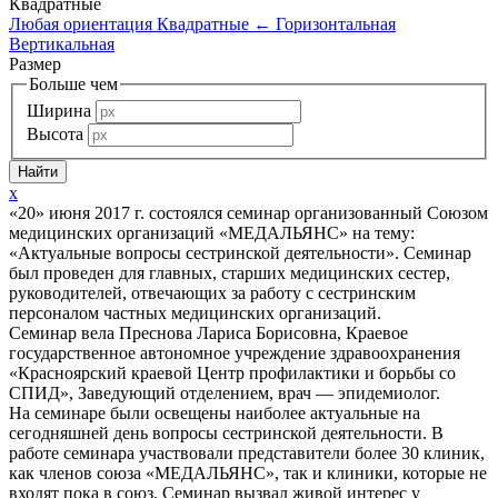
Квадратные
Любая ориентация
Квадратные
←
Горизонтальная
Вертикальная
Размер
Больше чем
Ширина
Высота
x
«20» июня 2017 г. состоялся семинар организованный Союзом
медицинских организаций «МЕДАЛЬЯНС» на тему:
«Актуальные вопросы сестринской деятельности». Семинар
был проведен для главных, старших медицинских сестер,
руководителей, отвечающих за работу с сестринским
персоналом частных медицинских организаций.
Семинар вела Преснова Лариса Борисовна, Краевое
государственное автономное учреждение здравоохранения
«Красноярский краевой Центр профилактики и борьбы со
СПИД», Заведующий отделением, врач — эпидемиолог.
На семинаре были освещены наиболее актуальные на
сегодняшней день вопросы сестринской деятельности. В
работе семинара участвовали представители более 30 клиник,
как членов союза «МЕДАЛЬЯНС», так и клиники, которые не
входят пока в союз. Семинар вызвал живой интерес у