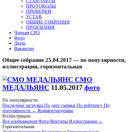
СТАНДАРТЫ
ПРОТОКОЛЫ
ПРОВЕРКИ
УСТАВ
ОБЩИЕ СОБРАНИЯ
ПРАВЛЕНИЯ
Членам СРО
Фото
Люди
Вакансии
Общее собрание 25.04.2017 — по популярности,
иллюстрации, горизонтальная
СМО
МЕДАЛЬЯНС
11.05.2017
фото
По популярности
Последние загрузки
По дате съёмки
По рейтингу
По
популярности
←
Комментируемые
Иллюстрации
Все изображения
Фото
Векторы
Иллюстрации
←
Горизонтальная
Любая ориентация
Квадратные
Горизонтальная
←